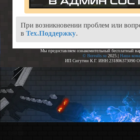
При возникновении проблем или вопр
в
Тех.Поддержку
.
Мы предоставляем ознакомительный бесплатный ва
© Borealis.su
2025.|
Наша ком
ИП Сигутин К.Г. ИНН:231806373090 О