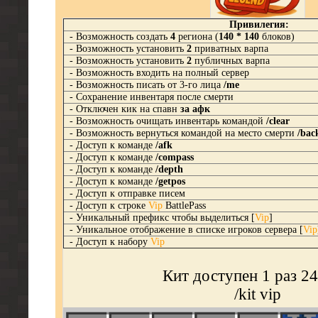
Привилегия:
- Возможность создать
4
региона (
140 * 140
блоков)
- Возможность установить
2
приватных варпа
- Возможность установить
2
публичных варпа
- Возможность входить на полный сервер
- Возможность писать от 3-го лица
/me
- Сохранение инвентаря после смерти
- Отключен кик на спавн
за афк
- Возможность очищать инвентарь командой
/clear
- Возможность вернуться командой на место смерти
/bac
- Доступ к команде
/afk
- Доступ к команде
/compass
- Доступ к команде
/depth
- Доступ к команде
/getpos
- Доступ к отправке писем
- Доступ к строке
Vip
BattlePass
- Уникальный префикс чтобы выделиться [
Vip
]
- Уникальное отображение в списке игроков сервера [
Vip
- Доступ к набору
Vip
Кит доступен 1 раз 24
/kit vip