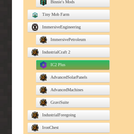
Binnie's Mods
Tiny Mob Farm
ImmersiveEngineering
ImmersivePetroleum
IndustrialCraft 2
IC2 Plus
AdvancedSolarPanels
AdvancedMachines
GraviSuite
IndustrialForegoing
IronChest