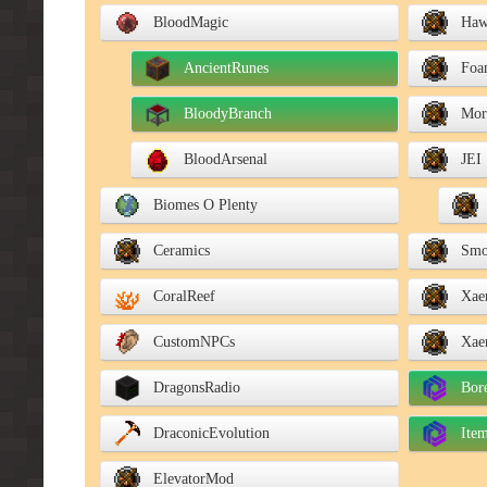
BloodMagic
Haw
AncientRunes
Foa
BloodyBranch
Mor
BloodArsenal
JEI
Biomes O Plenty
Ceramics
Smo
CoralReef
Xae
CustomNPCs
Xae
DragonsRadio
Bor
DraconicEvolution
Ite
ElevatorMod