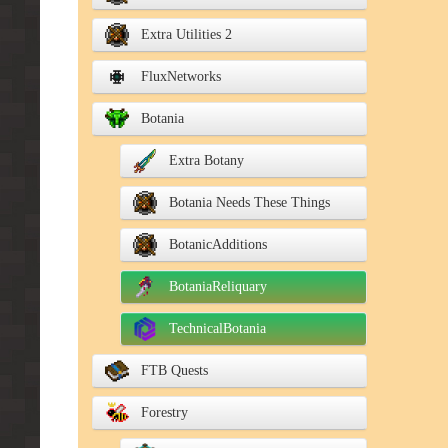
Extra Utilities 2
FluxNetworks
Botania
Extra Botany
Botania Needs These Things
BotanicAdditions
BotaniaReliquary
TechnicalBotania
FTB Quests
Forestry