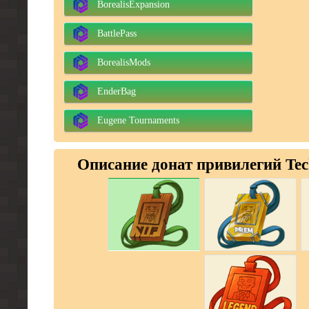
BorealisExpansion
BattlePass
BorealisMods
EnderBag
Eugene Tournaments
Описание донат привилегий Tec