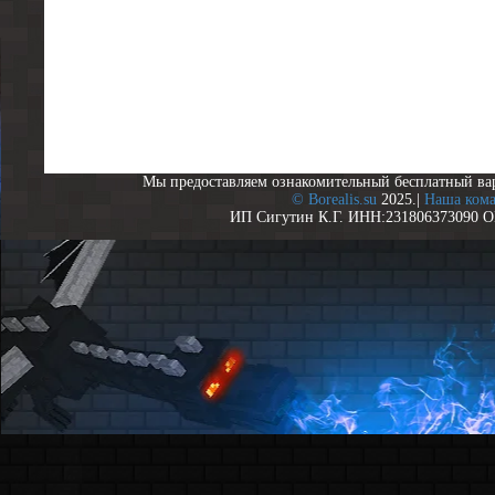
Мы предоставляем ознакомительный бесплатный ва
© Borealis.su
2025.|
Наша ком
ИП Сигутин К.Г. ИНН:231806373090 О