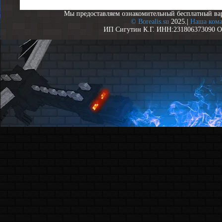
Мы предоставляем ознакомительный бесплатный ва
© Borealis.su
2025.|
Наша ком
ИП Сигутин К.Г. ИНН:231806373090 О