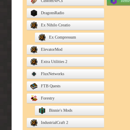
CustomNPCs
ItemF
DragonsRadio
Ex Nihilo Creatio
Ex Compressum
ElevatorMod
Extra Utilities 2
FluxNetworks
FTB Quests
Forestry
Binnie's Mods
IndustrialCraft 2