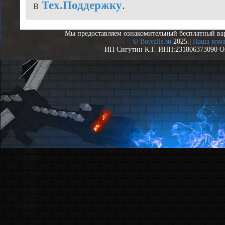
в
Тех.Поддержку
.
Мы предоставляем ознакомительный бесплатный ва
© Borealis.su
2025.|
Наша ком
ИП Сигутин К.Г. ИНН:231806373090 О