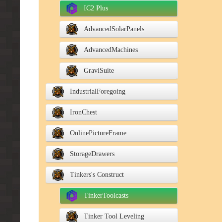
IC2 Plus
AdvancedSolarPanels
AdvancedMachines
GraviSuite
IndustrialForegoing
IronChest
OnlinePictureFrame
StorageDrawers
Tinkers's Construct
TinkerToolcasts
Tinker Tool Leveling