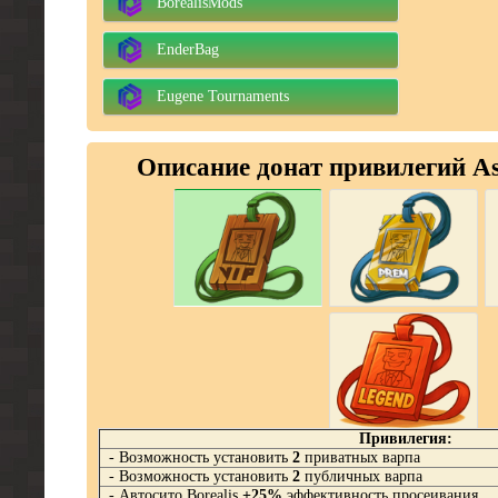
BorealisMods
EnderBag
Eugene Tournaments
Описание донат привилегий Ast
Привилегия:
- Возможность установить
2
приватных варпа
- Возможность установить
2
публичных варпа
- Автосито Borealis
+25%
эффективность просеивания