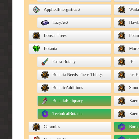
AppliedEnergistics 2
Waila
LazyAe2
Hawl
Bonsai Trees
Foam
Botania
More
Extra Botany
JEI
Botania Needs These Things
JustE
BotanicAdditions
Smoo
BotaniaReliquary
Xaer
TechnicalBotania
Xaer
Ceramics
Borea