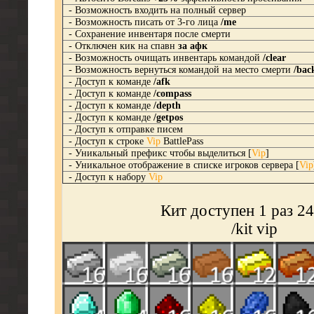
- Возможность входить на полный сервер
- Возможность писать от 3-го лица
/me
- Сохранение инвентаря после смерти
- Отключен кик на спавн
за афк
- Возможность очищать инвентарь командой
/clear
- Возможность вернуться командой на место смерти
/bac
- Доступ к команде
/afk
- Доступ к команде
/compass
- Доступ к команде
/depth
- Доступ к команде
/getpos
- Доступ к отправке писем
- Доступ к строке
Vip
BattlePass
- Уникальный префикс чтобы выделиться [
Vip
]
- Уникальное отображение в списке игроков сервера [
Vip
- Доступ к набору
Vip
Кит доступен 1 раз 24
/kit vip